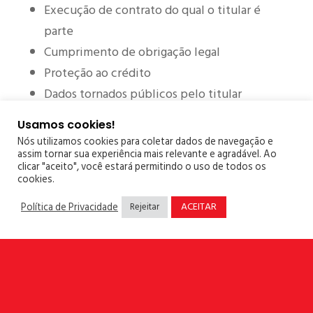
Execução de contrato do qual o titular é
parte
Cumprimento de obrigação legal
Proteção ao crédito
Dados tornados públicos pelo titular
Atender a interesses legítimos do
Usamos cookies!
controlador
Nós utilizamos cookies para coletar dados de navegação e
assim tornar sua experiência mais relevante e agradável. Ao
Execução de políticas públicas
clicar "aceito", você estará permitindo o uso de todos os
Estudos por órgãos de pesquisa
cookies.
Proteção da vida
ACEITAR
Política de Privacidade
Rejeitar
Tutela da saúde
Exercício regular de direitos
O Poder Público poderá transferir dados
pessoais a entidades privadas quando esses