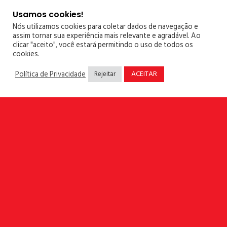
Usamos cookies!
– Possuir dados confiáveis – 91% dizem que a
Nós utilizamos cookies para coletar dados de navegação e
assim tornar sua experiência mais relevante e agradável. Ao
qualidade dos dados é um componente
clicar "aceito", você estará permitindo o uso de todos os
essencial de uma cultura orientada por dados;
cookies.
ACEITAR
Política de Privacidade
Rejeitar
– Ter melhor tecnologia – 81% concordam que
automatizam mais seu programa de
gerenciamento de dados para liberar tempo
para se concentrar em atividades estratégicas;
– Ter melhores práticas de dados – maneira de
manter o controle de qualidade e permitir um
ambiente de ritmo acelerado e
– Ter mentores em dados – ter uma equipe de